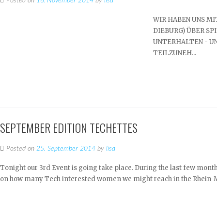
Posted on
16. November 2014
by
lisa
WIR HABEN UNS MI
DIEBURG) ÜBER SP
UNTERHALTEN - UN
TEILZUNEH...
SEPTEMBER EDITION TECHETTES
Posted on
25. September 2014
by
lisa
Tonight our 3rd Event is going take place. During the last few mont
on how many Tech interested women we might reach in the Rhein-Ma