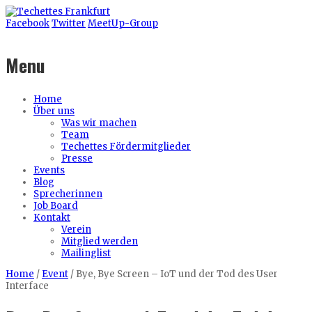
Facebook
Twitter
MeetUp-Group
Menu
Home
Über uns
Was wir machen
Team
Techettes Fördermitglieder
Presse
Events
Blog
Sprecherinnen
Job Board
Kontakt
Verein
Mitglied werden
Mailinglist
Home
/
Event
/
Bye, Bye Screen – IoT und der Tod des User
Interface