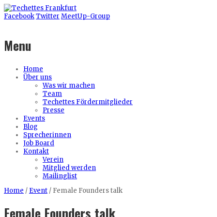
Facebook
Twitter
MeetUp-Group
Menu
Home
Über uns
Was wir machen
Team
Techettes Fördermitglieder
Presse
Events
Blog
Sprecherinnen
Job Board
Kontakt
Verein
Mitglied werden
Mailinglist
Home
/
Event
/
Female Founders talk
Female Founders talk