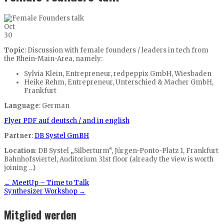
Oct
30
Topic
: Discussion with female founders / leaders in tech from
the Rhein-Main-Area, namely:
Sylvia Klein, Entrepreneur, redpeppix GmbH, Wiesbaden
Heike Rehm, Entrepreneur, Unterschied & Macher GmbH,
Frankfurt
Language
: German
Flyer PDF auf deutsch / and in english
Partner
:
DB Systel GmBH
Location
: DB Systel „Silberturm“, Jürgen-Ponto-Platz 1, Frankfurt
Bahnhofsviertel, Auditorium 31st floor (already the view is worth
joining …)
←
MeetUp – Time to Talk
Synthesizer Workshop
→
Mitglied werden