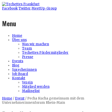
Facebook
Twitter
MeetUp-Group
Menu
Home
Über uns
Was wir machen
Team
Techettes Fördermitglieder
Presse
Events
Blog
Sprecherinnen
Job Board
Kontakt
Verein
Mitglied werden
Mailinglist
Home
/
Event
/
Pecha Kucha gemeinsam mit dem
Unternehmerinnenforum Rhein-Main