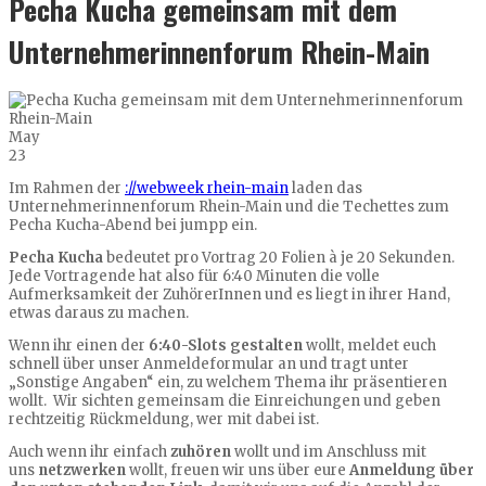
Pecha Kucha gemeinsam mit dem
Unternehmerinnenforum Rhein-Main
May
23
Im Rahmen der
://webweek rhein-main
laden
das
Unternehmerinnenforum Rhein-Main und die Techettes zum
Pecha Kucha-Abend bei jumpp ein.
Pecha Kucha
bedeutet pro Vortrag 20 Folien à je 20 Sekunden.
Jede Vortragende hat also für 6:40 Minuten die volle
Aufmerksamkeit der ZuhörerInnen und es liegt in ihrer Hand,
etwas daraus zu machen.
Wenn ihr einen der
6:40-Slots gestalten
wollt, meldet euch
schnell über unser Anmeldeformular an und tragt unter
„Sonstige Angaben“ ein, zu welchem Thema ihr präsentieren
wollt. Wir sichten gemeinsam die Einreichungen und geben
rechtzeitig Rückmeldung, wer mit dabei ist.
Auch wenn ihr einfach
zuhören
wollt und im Anschluss mit
uns
netzwerken
wollt, freuen wir uns über eure
Anmeldung über