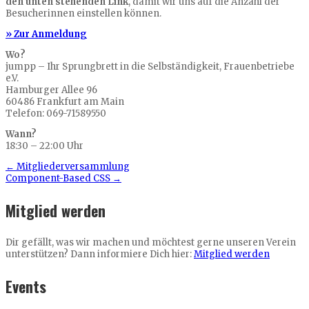
den unten stehenden Link
, damit wir uns auf die Anzahl der
Besucherinnen einstellen können.
» Zur Anmeldung
Wo?
jumpp – Ihr Sprungbrett in die Selbständigkeit, Frauenbetriebe
e.V.
Hamburger Allee 96
60486 Frankfurt am Main
Telefon: 069-71589550
Wann?
18:30 – 22:00 Uhr
←
Mitgliederversammlung
Component-Based CSS
→
Mitglied werden
Dir gefällt, was wir machen und möchtest gerne unseren Verein
unterstützen? Dann informiere Dich hier:
Mitglied werden
Events