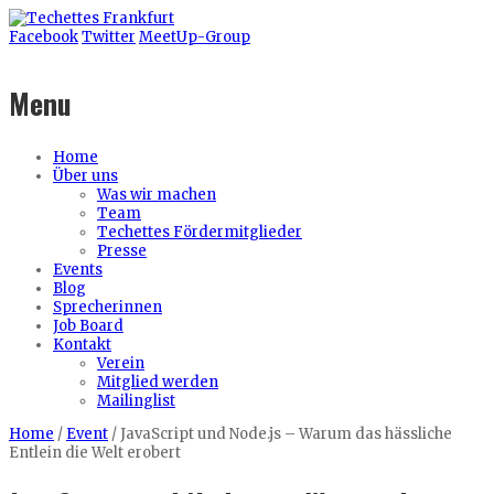
Facebook
Twitter
MeetUp-Group
Menu
Home
Über uns
Was wir machen
Team
Techettes Fördermitglieder
Presse
Events
Blog
Sprecherinnen
Job Board
Kontakt
Verein
Mitglied werden
Mailinglist
Home
/
Event
/
JavaScript und Node.js – Warum das hässliche
Entlein die Welt erobert