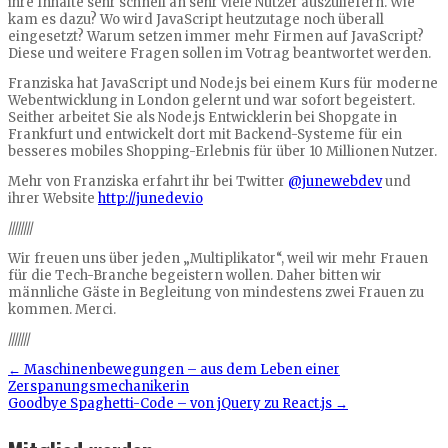
ihre Inhalte sehr schnell an sehr viele Nutzer auszuliefern. Wie
kam es dazu? Wo wird JavaScript heutzutage noch überall
eingesetzt? Warum setzen immer mehr Firmen auf JavaScript?
Diese und weitere Fragen sollen im Votrag beantwortet werden.
Franziska hat JavaScript und Node.js bei einem Kurs für moderne
Webentwicklung in London gelernt und war sofort begeistert.
Seither arbeitet Sie als Node.js Entwicklerin bei Shopgate in
Frankfurt und entwickelt dort mit Backend-Systeme für ein
besseres mobiles Shopping-Erlebnis für über 10 Millionen Nutzer.
Mehr von Franziska erfahrt ihr bei Twitter
@junewebdev
und
ihrer Website
http://junedev.io
////////
Wir freuen uns über jeden „Multiplikator“, weil wir mehr Frauen
für die Tech-Branche begeistern wollen. Daher bitten wir
männliche Gäste in Begleitung von mindestens zwei Frauen zu
kommen. Merci.
///////
←
Maschinenbewegungen­ – aus dem Leben einer
Zerspanungsmechanik­erin
Goodbye Spaghetti-Code – von jQuery zu React.js
→