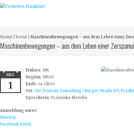
Home
/
Event
/
Maschinenbewegungen­ – aus dem Leben einer Zer
Maschinenbewegungen­ – aus dem Leben einer Zerspanun
Einlass:
19h
DEC
Beginn:
19h30
1
Ende:
ca 21h30
Ort:
Die Zentrale Coworking
/
Berger Straße 175, Frank
Sprecherin:
Franziska Blendin
Anmeldung unter:
MeetUp
Facebook Event